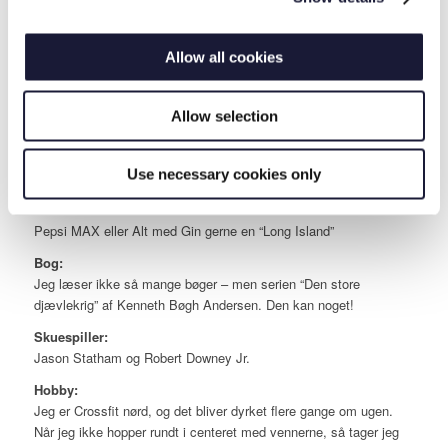
Hundebørn: Dino og Schocko
E-mail:
rlp@rival.dk
Allow all cookies
Mobil: 2538 7266
Musik:
Allow selection
Det er en bred vifte lige fra Country rock til techno.
Film:
Use necessary cookies only
“RUSH” og Fast and Furious.
Drik:
Pepsi MAX eller Alt med Gin gerne en “Long Island”
Bog:
Jeg læser ikke så mange bøger – men serien “Den store
djævlekrig” af Kenneth Bøgh Andersen. Den kan noget!
Skuespiller:
Jason Statham og Robert Downey Jr.
Hobby:
Jeg er Crossfit nørd, og det bliver dyrket flere gange om ugen.
Når jeg ikke hopper rundt i centeret med vennerne, så tager jeg