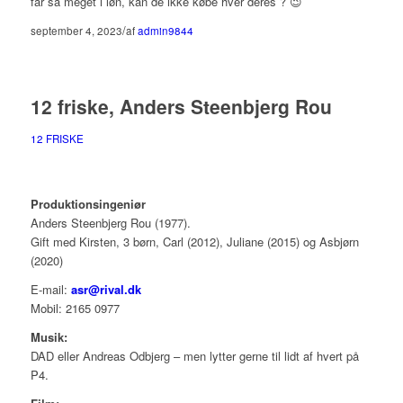
får så meget i løn, kan de ikke købe hver deres ? 😉
/
september 4, 2023
af
admin9844
12 friske, Anders Steenbjerg Rou
12 FRISKE
Produktionsingeniør
Anders Steenbjerg Rou (1977).
Gift med Kirsten, 3 børn, Carl (2012), Juliane (2015) og Asbjørn
(2020)
E-mail:
asr@rival.dk
Mobil: 2165 0977
Musik:
DAD eller Andreas Odbjerg – men lytter gerne til lidt af hvert på
P4.