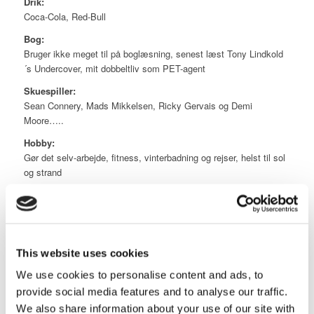
Drik:
Coca-Cola, Red-Bull
Bog:
Bruger ikke meget til på boglæsning, senest læst Tony Lindkold
´s Undercover, mit dobbeltliv som PET-agent
Skuespiller:
Sean Connery, Mads Mikkelsen, Ricky Gervais og Demi
Moore…..
Hobby:
Gør det selv-arbejde, fitness, vinterbadning og rejser, helst til sol
og strand
Dyr:
Ingen kæledyr
Feriested:
Vores feriehus i Thy hele året, Syd-Frankrig om sommeren og
This website uses cookies
Island mindst en gang om året
We use cookies to personalise content and ads, to
TV-program:
provide social media features and to analyse our traffic.
Vikings, Game of Thrones og diverse reality-/bil- programmer
We also share information about your use of our site with