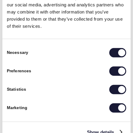
Person:
our social media, advertising and analytics partners who
Mads Steffensen og øvrige deltagere i Monopolet, for at sætte
may combine it with other information that you’ve
flere vinkler på almindelige menneskers dilemmaer
provided to them or that they’ve collected from your use
Det vildeste jeg har prøvet:
of their services.
Berlin maraton sammen med en af mine døtre og senere som
tilskuer, da to af mine døtre tog den på inliners
Fodboldhold:
Consent
Har hørt om konceptet, men det fanger mig ikke, jeg er mere til
Necessary
Selection
motorsport
/
april 19, 2024
af
admin9844
Preferences
Statistics
12 friske, Rasmus Larsen Pedersen
12 FRISKE
Marketing
Projektleder
Show details
Rasmus Larsen Pedersen (1994).