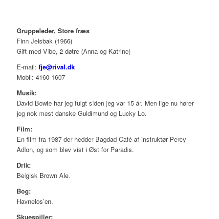
Gruppeleder, Store fræs
Finn Jelsbak (1966)
Gift med Vibe, 2 døtre (Anna og Katrine)
E-mail:
fje@rival.dk
Mobil: 4160 1607
Musik:
David Bowie har jeg fulgt siden jeg var 15 år. Men lige nu hører
jeg nok mest danske Guldimund og Lucky Lo.
Film:
En film fra 1987 der hedder Bagdad Café af instruktør Percy
Adlon, og som blev vist i Øst for Paradis.
Drik:
Belgisk Brown Ale.
Bog:
Havnelos’en.
Skuespiller: