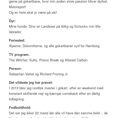
gerne på gokartbane, hvor min anden store passion bliver dyrket,
Motorsport!
Og en ferie skal jo være på ski!
Dyr:
Mine hunde, Dino en Landseer på 60kg og Schocko min lille
labrador.
Feriested:
Alperne, Dolomitterne, og alle gokartbaner syd for Hamborg.
TV program:
The Witcher, Suits, Prison Break og Altered Carbon.
Person:
Sebastian Vettel og Richard Froning Jr.
Det vildeste jeg har prøvet:
I 2013 blev jeg nordisk mester i gokart, efter en weekend med
konstant skiftende vejr og kæmpe comeback efter en dårlig
tidtagning.
Fodboldhold:
Det ser jeg ikke! 22 mand der alle vil have den samme bold… de