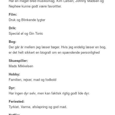
Har en meget bred musiksmag. Kim Larsen, Johnny Madsen og
Nephew kunne godt være favoritter.
Film:
Druk og Blinkende lygter
Drik:
Special øl og Gin Tonic
Bog:
Der går år mellem jeg læser bøger. Hvis jeg endelig læser en bog,
er det helt sikkert en biografi om en spændende personlighed
Skuespiller:
Mads Mikkelsen
Hobby:
Familien, rejser, mad og fodbold
Dyr:
Har ingen dyr selv, men kan faktisk rigtig godt lide dyr.
Feriested:
Tyrkiet. Varme, afslapning og god mad.
Netflix: