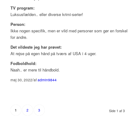
TV program:
Luksusfælden.. eller diverse krimi-serier!
Person:
Ikke nogen specifik, men er vild med personer som gør en forskel
for andre.
Det vildeste jeg har prøvet:
At rejse på egen hånd på tværs af USA i 4 uger.
Fodboldhold:
Naah.. er mere til håndbold.
/
maj 30, 2022
af
admin9844
2
3
1
Side 1 af 3