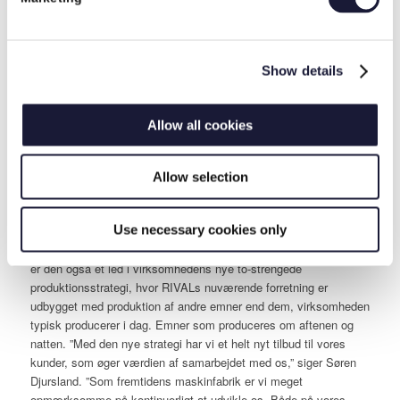
Produktion 24/7 kræver flere ”kloge hænder”
RIVAL har i første omgang specialuddannet tre medarbejdere til
at kunne programmere og håndtere produktionen på den nye
maskine. ”Vi kører i dag i toholdsskift, og det er planen, at vi skal
Show details
op på at køre i døgndrift med tre hold,” siger Søren Djursland. ”Vi
er fortsat på jagt efter flere medarbejdere med ”kloge hænder”
Allow all cookies
som har erfaring med 5-akset fræsning, Siemens-styring og
bearbejdning af større komplekse emner.”
Fortsat udvikling af strategien
Allow selection
DMC 80 FD duoBLOCK CNC maskinen er et vigtig parameter i
RIVALs produktion af kritiske og kostbare emner for kunderne –
Use necessary cookies only
et område, hvor RIVAL har stor kompetence fra mange brancher
herunder olie & gas-, forsvars-, robot- og vindindustrien. Samtidig
er den også et led i virksomhedens nye to-strengede
produktionsstrategi, hvor RIVALs nuværende forretning er
udbygget med produktion af andre emner end dem, virksomheden
typisk producerer i dag. Emner som produceres om aftenen og
natten. ”Med den nye strategi har vi et helt nyt tilbud til vores
kunder, som øger værdien af samarbejdet med os,” siger Søren
Djursland. ”Som fremtidens maskinfabrik er vi meget
opmærksomme på kontinuerligt at udvikle os. Både på vores