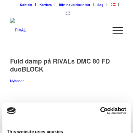
Kontakt
Karriere
Bliv industritekniker
Søg
Fuld damp på RIVALs DMC 80 FD
duoBLOCK
Nyheder
De første emner er produceret på RIVALs nye 5-aksede
multimaskine. Produktionsprocessen optimeres løbende, og der
er rift om kapaciteten på maskinen.
This website uses cookies