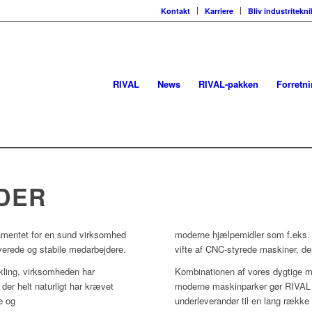
Kontakt
Karriere
Bliv industritekni
RIVAL
News
RIVAL-pakken
Forretn
DER
amentet for en sund virksomhed
moderne hjælpemidler som f.eks
rede og stabile medarbejdere.
vifte af CNC-styrede maskiner, der
kling, virksomheden har
Kombinationen af vores dygtige m
der helt naturligt har krævet
moderne maskinparker gør RIVAL ti
e og
underleverandør til en lang rækk