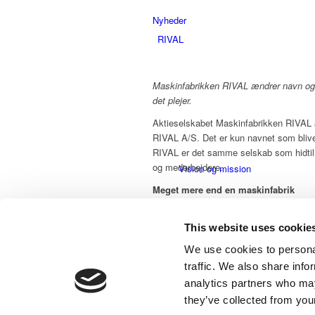
Nyheder
RIVAL
Maskinfabrikken RIVAL ændrer navn og 
det plejer.
Aktieselskabet Maskinfabrikken RIVAL æ
RIVAL A/S. Det er kun navnet som bliver
RIVAL er det samme selskab som hidt
og medarbejdere.
Vision og mission
Meget mere end en maskinfabrik
Adm. dir. Henrik Holvad fortæller, at æn
”Vigtigst af alt, vil vi gerne signalere, 
This website uses cookie
maskinfabrik. Vi er en moderne virksom
har vi konstant udviklet os og fremstår 
We use cookies to personal
samarbejdspartner i udvikling og produk
traffic. We also share info
til krævende brancher.
analytics partners who may
CSR og ordentlighed
they’ve collected from your