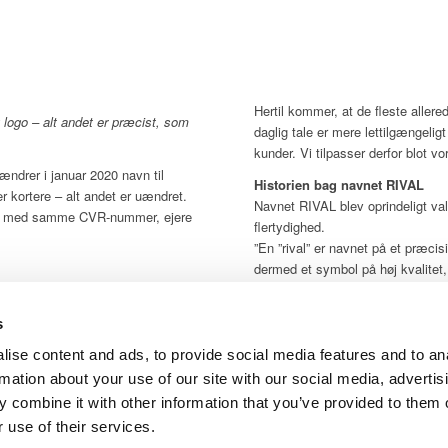
Hertil kommer, at de fleste allere
logo – alt andet er præcist, som
daglig tale er mere lettilgængelig
kunder. Vi tilpasser derfor blot vo
ndrer i januar 2020 navn til
Historien bag navnet RIVAL
 kortere – alt andet er uændret.
Navnet RIVAL blev oprindeligt val
il med samme CVR-nummer, ejere
flertydighed.
”En ”rival” er navnet på et præci
dermed et symbol på høj kvalitet, 
og en aktør på markedet, som øns
dringen sker af flere grunde:
rammer og gøre op med normalitet
at vi er så meget mere end en
s
hed og gennem det sidste årti,
”Navnet afspejler dermed den roll
i dag som en international
ise content and ads, to provide social media features and to an
stadig har. Vores kunder kender 
tion af kritiske og kostbare emner
rmation about your use of our site with our social media, advertis
særligt på netop kvalitet og på vo
 combine it with other information that you’ve provided to them o
utraditionelt.”
 use of their services.