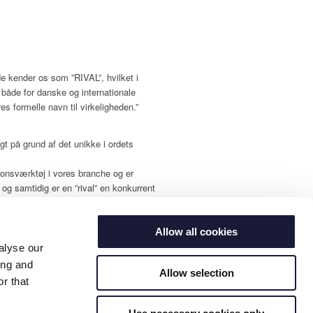
de kender os som ”RIVAL”, hvilket i
t både for danske og internationale
res formelle navn til virkeligheden.”
gt på grund af det unikke i ordets
sionsværktøj i vores branche og er
og samtidig er en ”rival” en konkurrent
ker at udfordre de eksisterende
en,” siger Henrik Holvad.
Allow all cookies
e, vi har haft på markedet i mange år og
alyse our
os som en virksomhed, der er noget
ing and
res evne til at tænke innovativt og
Allow selection
r that