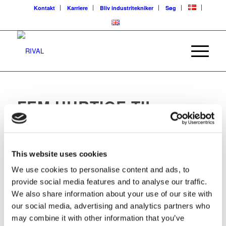
Kontakt
Karriere
Bliv industritekniker
Søg
FEM HURTIGE TIL
DORTHE
MØD EN MEDARBEJDER
This website uses cookies
We use cookies to personalise content and ads, to
provide social media features and to analyse our traffic.
We also share information about your use of our site with
our social media, advertising and analytics partners who
Hvad er den største forskel fra dit tidligere job hos
may combine it with other information that you’ve
SAMBA flødebol­ler til jobbet på RIVAL?