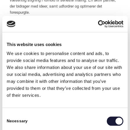
der bidrager med ideer, samt udfordrer og optimerer det
forespurgte.
God score på levering i et svært marked
2022 har udfordret os på at overholde aftalte leveringstider. Det er
der flere årsager til, som mest kan relateres til Corona og krig i
Europa. Derfor gør det os ekstra glade, at vi oplever en stigning i
This website uses cookies
vores kunders vurdering af vores evne til at holde aftaler om
HSE
levering til tiden. Vores fremadrettede mål er at udvikle dette
We use cookies to personalise content and ads, to
nøgleparameter endnu mere. En væsentlig del af løsningen er en
provide social media features and to analyse our traffic.
videreudvikling af vores Power BI, hvor vores data er konstant
We also share information about your use of our site with
synlige.
our social media, advertising and analytics partners who
may combine it with other information that you’ve
provided to them or that they’ve collected from your use
of their services.
Den daglige kommunikation kan blive endnu bedre
Mød en medarbejder
Et stærkt partnerskab kræver også en tæt kommunikation med
kunderne, når der f.eks. opstår ændringer i deres leverancer. Det
Consent
er et område, vi kontinuerligt arbejder på at blive endnu bedre til
Necessary
at honorere. Vurderingen er steget fra 5,81 i seneste måling til
Selection
6,04 denne gang. Det er godt at se, at vores indsats bærer frugt.