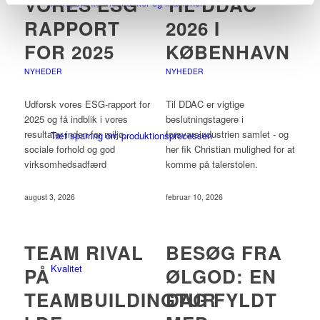
VORES ESG
TIL DDAC
Kompetente mennesker og maskiner
RAPPORT
2026 I
FOR 2025
KØBENHAVN
NYHEDER
NYHEDER
Udforsk vores ESG-rapport for
Til DDAC er vigtige
2025 og få indblik i vores
beslutningstagere i
resultater inden for miljø,
forsvarsindustrien samlet - og
Tæt sparring om produktionsprocessen
sociale forhold og god
her fik Christian mulighed for at
virksomhedsadfærd
komme på talerstolen.
august 3, 2026
februar 10, 2026
TEAM RIVAL
BESØG FRA
Kvalitet
PÅ
ØLGOD: EN
TEAMBUILDINGTUR
DAG FYLDT