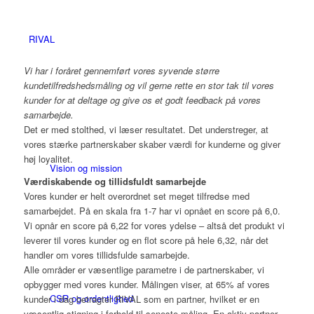
RIVAL
Vi har i foråret gennemført vores syvende større
kundetilfredshedsmåling og vil gerne rette en stor tak til vores
kunder for at deltage og give os et godt feedback på vores
samarbejde.
Det er med stolthed, vi læser resultatet. Det understreger, at
vores stærke partnerskaber skaber værdi for kunderne og giver
høj loyalitet.
Vision og mission
Værdiskabende og tillidsfuldt samarbejde
Vores kunder er helt overordnet set meget tilfredse med
samarbejdet. På en skala fra 1-7 har vi opnået en score på 6,0.
Vi opnår en score på 6,22 for vores ydelse – altså det produkt vi
leverer til vores kunder og en flot score på hele 6,32, når det
handler om vores tillidsfulde samarbejde.
Alle områder er væsentlige parametre i de partnerskaber, vi
opbygger med vores kunder. Målingen viser, at 65% af vores
CSR og ordentlighed
kunder i dag betragter RIVAL som en partner, hvilket er en
væsentlig stigning i forhold til seneste måling. En aktiv partner,