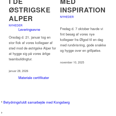
I DE
MED
ØSTRIGSKE
INSPIRATION
ALPER
NYHEDER
NYHEDER
Fredag d. 7 oktober havde vi
Leveringsevne
fint besøg af vores nye
Onsdag d. 21. januar tog en
kollegaer fra Ølgod til en dag
stor flok af vores kollegaer af
med rundvisning, gode snakke
sted mod de østrigske Alper for
og hygge over en grillpølse.
at hygge sig på vores årlige
teambuildingtur.
november 10, 2025
januar 28, 2026
Materiale certifikater
Betydningsfuldt samarbejde med Kongsberg