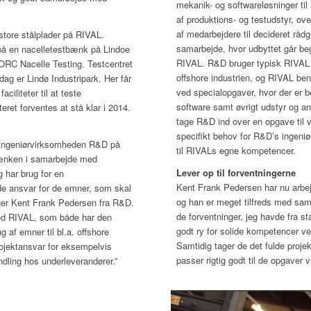
mekanik- og softwareløsninger til 
af produktions- og testudstyr, ov
af medarbejdere til decideret råd
store stålplader på RIVAL.
samarbejde, hvor udbyttet går be
på en nacelletestbænk på Lindoe
RIVAL. R&D bruger typisk RIVAL 
ORC Nacelle Testing. Testcentret
offshore industrien, og RIVAL be
dag er Lindø Industripark. Her får
ved specialopgaver, hvor der er b
iliteter til at teste
software samt øvrigt udstyr og a
eret forventes at stå klar i 2014.
tage R&D ind over en opgave til v
specifikt behov for R&D’s ingen
 ingeniørvirksomheden R&D på
til RIVALs egne kompetencer.
bænken i samarbejde med
Lever op til forventningerne
 har brug for en
Kent Frank Pedersen har nu arbe
de ansvar for de emner, som skal
og han er meget tilfreds med sama
ger Kent Frank Pedersen fra R&D.
de forventninger, jeg havde fra st
med RIVAL, som både har den
godt ry for solide kompetencer ve
 af emner til bl.a. offshore
Samtidig tager de det fulde proje
rojektansvar for eksempelvis
passer rigtig godt til de opgaver vi
dling hos underleverandører.”