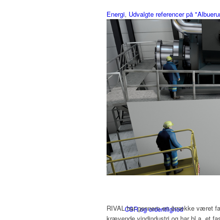
Energi
,
Udvalgte referencer på "Albuer
RIVAL
Vision og mission
RIVAL har gennem en årrække været fas
CSR og ordentlighed
krævende vindindustri og har bl.a. et f