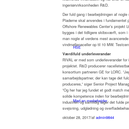
ingeniørvirksomheden R&D.
Der fuld gang i bearbejdningen af nogle 
Pladerne skal anvendes i fundamentet 
Offshore Renewables Center’s projekt L
bygges i det tidligere skibsværft, som i 
man nogle af verdens mest avancerede fac
vindmøllenaceller op til 10 MW. Testcent
HSE
Værdifuld underleverandør
RIVAL er med som underleverandør for
projektet. R&D producerer nacelletest
konsortium partneren GE for LORC. ”Jeg
samarbejdspartner, der kan tage det ful
produceres,” siger Senior Project Mana
”Og her har jeg fundet et godt match 
solide kompetence inden for bearbejdning
Mød en medarbejder
industrien og samtidig tager det fulde p
svejsning, udglødning og overfladebehan
oktober 28, 2017
/
af
admin9844