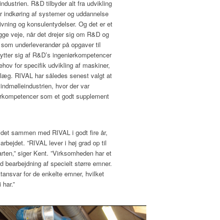
industrien. R&D tilbyder alt fra udvikling
er indkøring af systemer og uddannelse
givning og konsulentydelser. Og det er et
gge veje, når det drejer sig om R&D og
som underleverandør på opgaver til
nytter sig af R&D’s ingeniørkompetencer
ehov for specifik udvikling af maskiner,
nlæg. RIVAL har således senest valgt at
indmølleindustrien, hvor der var
iørkompetencer som et godt supplement
jdet sammen med RIVAL i godt fire år,
rbejdet. ”RIVAL lever i høj grad op til
arten,” siger Kent. ”Virksomheden har et
d bearbejdning af specielt større emner.
ktansvar for de enkelte emner, hvilket
 har.”