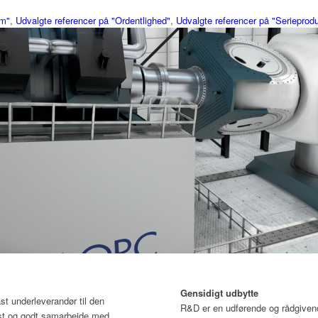
um"
,
Udvalgte referencer på "Ordentlighed"
,
Udvalgte referencer på "Serieprodu
Gensidigt udbytte
t underleverandør til den
R&D er en udførende og rådgiven
ast og godt samarbejde med