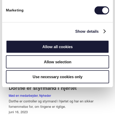
RIVAL søger industriteknikere til større
fræseopgaver på aften- og nathold
Marketing
Nyheder
Vi søger industriteknikere til RIVAL i Skanderborg. Østjyllands
smukkest beliggende industrivirksomhed.
Show details
august 10, 2023
Kirsten shiner uden for rampelyset
Allow all cookies
Mød en medarbejder
,
Nyheder
Kirsten er en sikker tovholder inden for både vores HR, CSR og
Allow selection
HSE – og er ikke mindst vores chefjurist og medejer.
juni 16, 2023
Use necessary cookies only
Dorthe er styrmand i hjertet
Mød en medarbejder
,
Nyheder
Dorthe er controller og styrmand i hjertet og har en sikker
fornemmelse for, om tingene er rigtige.
juni 16, 2023