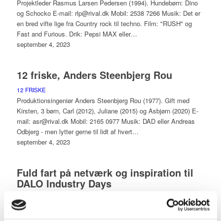
Projektleder Rasmus Larsen Pedersen (1994). Hundebørn: Dino
og Schocko E-mail: rlp@rival.dk Mobil: 2538 7266 Musik: Det er
en bred vifte lige fra Country rock til techno. Film: "RUSH" og
Fast and Furious. Drik: Pepsi MAX eller…
september 4, 2023
12 friske, Anders Steenbjerg Rou
12 FRISKE
Produktionsingeniør Anders Steenbjerg Rou (1977). Gift med
Kirsten, 3 børn, Carl (2012), Juliane (2015) og Asbjørn (2020) E-
mail: asr@rival.dk Mobil: 2165 0977 Musik: DAD eller Andreas
Odbjerg - men lytter gerne til lidt af hvert…
september 4, 2023
Fuld fart på netværk og inspiration til
DALO Industry Days
Nyheder
Christian Aarup og Henrik Holvad besøger i disse dage DALO
Industry Days, som er en væsentlig del af Forsvarsministeriets