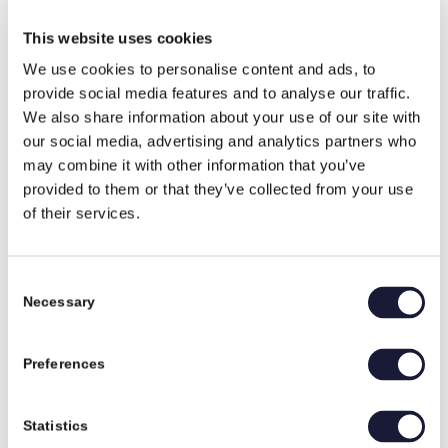
”Open for Business” strategi.
This website uses cookies
august 25, 2023
We use cookies to personalise content and ads, to
provide social media features and to analyse our traffic.
Team RIVAL kan, vil og tør
We also share information about your use of our site with
Nyheder
our social media, advertising and analytics partners who
I starten af året gennemførte vi en undersøgelse af
may combine it with other information that you’ve
medarbejdertilfredsheden med et rigtigt flot resultat. Både
provided to them or that they’ve collected from your use
motivationen, kulturen og arbejdsglæden er høj
of their services.
august 10, 2023
Det trebenede partnerskab var et rigtigt
Consent
valg
Necessary
Selection
Nyheder
Vores medarbejdere kan både se og mærke de nye muligheder
Preferences
og den værdi, partnerskabet bringer.
august 10, 2023
Statistics