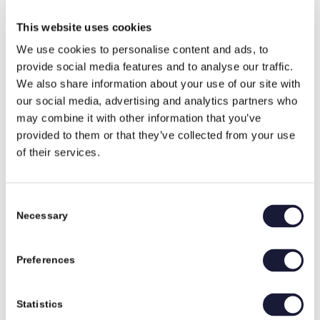
This website uses cookies
RIVAL
We use cookies to personalise content and ads, to
provide social media features and to analyse our traffic.
Den overordnede tilfredshed er meget høj. På en skala fra 1 – 7
We also share information about your use of our site with
scorer RIVAL, som det fremgår af ovenstående, rundt et flot 6-tal.
our social media, advertising and analytics partners who
Gensidig tillid
may combine it with other information that you’ve
Kunderne prioriterer den gensidige tillid højt, og samtidig giver
provided to them or that they’ve collected from your use
RIVAL et godt skudsmål på området.
of their services.
”Vi er meget opmærksomme på, at mange af de kunder, som vi
Vision og mission
arbejder med, specielt i olie- og gasindustrien, kræver stor
fortrolighed omkring de emner, vi bearbejder for dem. Derfor er
Consent
det naturligt for os at holde kundens kort tæt til kroppen.”
Necessary
Selection
Plads til forbedringer
Samtidig tager vi også til efterretning, at RIVAL på nogle områder
kan gøre det bedre. ”Vi har fortsat en generel udfordring med at
Preferences
kommunikere hurtigt nok til kunden, hvis der opstår forsinkelser
eller forhindringer.”
CSR og ordentlighed
Statistics
”Vi er blevet bedre til det, men skal fortsat arbejde målrettet på at