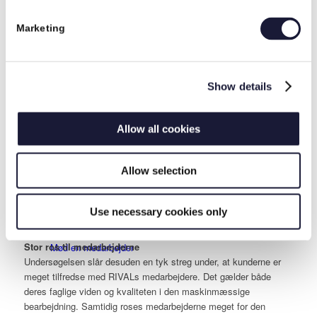
blive endnu bedre, så det ligger på rygraden hver gang, der sker
en afvigelse fra den
Marketing
aftalte plan. Det er naturligvis et område, som er vigtigt for vores
kunder. De skal have hurtig besked for at kunne foretage de
nødvendige justeringer i deres planer.”
Show details
Høj leveringsevne
HSE
I den forbindelse skal det dog tilføjes, at RIVAL generelt er rigtigt
Allow all cookies
god til at overholde de aftalte leveringstider, hvilket også
anerkendes af kunderne i undersøgelsen. RIVAL har en
Allow selection
overordnet målsætning om, at 98 % af alle ordrer skal leveres til
tiden.
Den målsætning har vi levet op til i flere år, og på nuværende
Use necessary cookies only
tidspunkt ligger den nærmere på 99 %.
Stor ros til medarbejderne
Mød en medarbejder
Undersøgelsen slår desuden en tyk streg under, at kunderne er
meget tilfredse med RIVALs medarbejdere. Det gælder både
deres faglige viden og kvaliteten i den maskinmæssige
bearbejdning. Samtidig roses medarbejderne meget for den