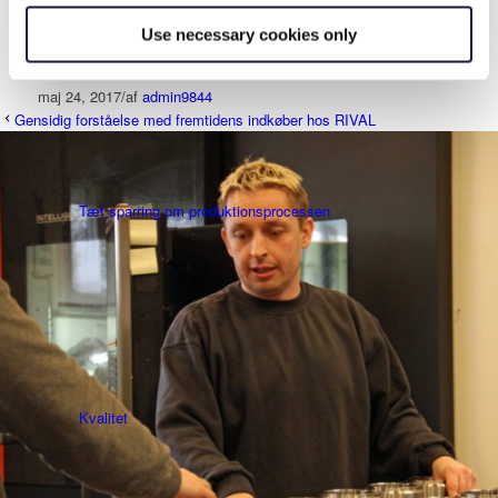
som kvalitet og leveringssikkerhed, som oftest er afgørende for
Kompetente mennesker og maskiner
dem, som i sidste ende skal bruge emnerne.”
Use necessary cookies only
maj 24, 2017
/
af
admin9844
Gensidig forståelse med fremtidens indkøber hos RIVAL
Tæt sparring om produktionsprocessen
Kvalitet