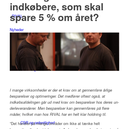
indkøbere, som skal
spare 5 % om året?
RIVAL
Nyheder
Vision og mission
I mange virksomheder er der et krav om at gennem­føre årlige
besparelser og optimeringer. Det medfører oftest også, at
indkøbsafde­lingen går ud med krav om besparelser hos deres un­
derleverandører. Men bespa­relser kan gennemføres på flere
måder, hvilket man hos RIVAL har en helt klar hold­ning til.
CSR og ordentlighed
”Det handler på mange områder om ikke at tænke helt