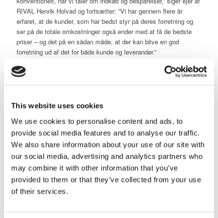
konventionelt, når vi taler om indkøb og besparelser,” siger ejer af
RIVAL Henrik Holvad og fortsætter: ”Vi har gennem flere år
erfaret, at de kunder, som har bedst styr på deres forretning og
ser på de totale omkostninger også ender med at få de bedste
priser – og det på en sådan måde, at der kan blive en god
forretning ud af det for både kunde og leverandør.”
Valide forecasts
Muligheden for at få gode priser star­ter oftest med, at kunden har
HSE
valide forecasts for den fremtidige produk­tion af deres emner.
”Det vil sjældent blive en god forretning for kunden, hvis de
This website uses cookies
starter med at bestille 200 emner og så gentager den proces fle­re
gange hen over måske et år,” siger Henrik Holvad. ”Her handler
We use cookies to personalise content and ads, to
det om på forhånd at vide, at der eksempelvis bliver brug for
provide social media features and to analyse our traffic.
1.000 styks om året og herefter indgå en rammeaftale med os om
We also share information about your use of our site with
produktion af dem. Det giver os helt andre muligheder for at
our social media, advertising and analytics partners who
produ­cere, når vi har bedst tid og lægge på lager, så vi kan
may combine it with other information that you’ve
levere, når kunden har behovet og samtidig tilbyde en bedre pris.”
Mød en medarbejder
provided to them or that they’ve collected from your use
Optimering af produkt og produktion
of their services.
RIVAL indgår ofte i en optimerings­proces om selve
bearbejdningen, når det gælder kundens emner, hvilket også kan
få en væsentlig betydning for den endelige emnepris.